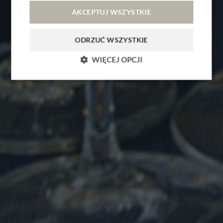
AKCEPTUJ WSZYSTKIE
OPINIE
KONTAKT
ODRZUĆ WSZYSTKIE
PL
EN
CZ
LT
WIĘCEJ OPCJI
REZERWACJA